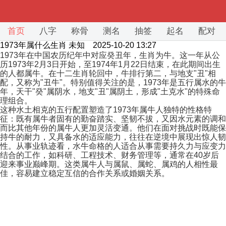
首页
八字
称骨
测名
抽签
起名
配对
1973年属什么生肖
未知 2025-10-20 13:27
1973年在中国农历纪年中对应癸丑年，生肖为牛。这一年从公
历1973年2月3日开始，至1974年1月22日结束，在此期间出生
的人都属牛。在十二生肖轮回中，牛排行第二，与地支"丑"相
配，又称为"丑牛"。特别值得关注的是，1973年是五行属水的牛
年，天干"癸"属阴水，地支"丑"属阴土，形成"土克水"的特殊命
理组合。
这种水土相克的五行配置塑造了1973年属牛人独特的性格特
征：既有属牛者固有的勤奋踏实、坚韧不拔，又因水元素的调和
而比其他年份的属牛人更加灵活变通。他们在面对挑战时既能保
持牛的耐力，又具备水的适应能力，往往在逆境中展现出惊人韧
性。从事业轨迹看，水牛命格的人适合从事需要持久力与应变力
结合的工作，如科研、工程技术、财务管理等，通常在40岁后
迎来事业巅峰期。这类属牛人与属鼠、属蛇、属鸡的人相性最
佳，容易建立稳定互信的合作关系或婚姻关系。