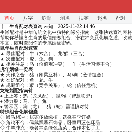
首页
八字
称骨
测名
抽签
起名
配对
十二生肖配对表查询
未知 2025-11-22 14:46
生肖配对是中华传统文化中独特的缘分指南，这张快速查询表将
帮助你秒懂各生肖的最佳婚恋组合、潜在冲突及化解之道。收藏
本文，随时查阅你的专属姻缘密码。
鼠年生肖配对速查
▲ 最佳配对：牛（六合）、龙/猴（三合）
▲ 次佳配对：虎、兔、狗
▲ 相冲注意：马（价值观冲突）、羊（生活习惯不合）
虎年姻缘一览表
★ 天作之合：猪（刚柔互补）、马/狗（激情组合）
★ 友好配对：兔、龙、牛
★ 规避组合：猴（竞争关系）、蛇（信任危机）
龙蛇婚配指南针
● 上上签：鸡（龙凤配）、鼠/猴（智慧联盟）
● 潜力股：马、羊、兔
● 警示区：狗（龙）、猪（蛇）需谨慎对待
特殊组合化解锦囊
◇ 鼠马相冲：居家多放绿植，选择春季订婚
◇ 兔鸡不合：佩戴黑曜石饰品，卧室用蓝色床品
◇ 牛羊冲克：晚餐常食绿色蔬菜，合作木艺手工