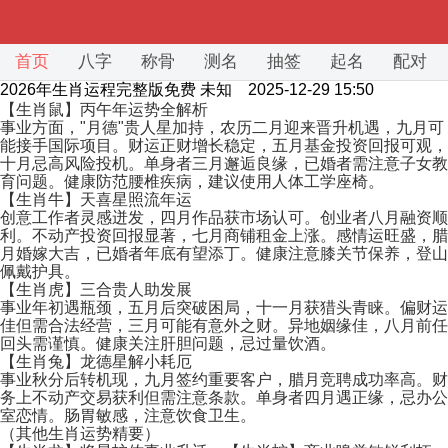
首页
八字
称骨
测名
抽签
起名
配对
2026年生肖运程完整版免费
未知 2025-12-29 15:50
【生肖鼠】丙午年运势全解析
事业方面，"月德"贵人星加持，农历二月迎来晋升机遇，九月可
能接手国际项目。财运正财增长稳定，五月基金投资回报可观，
十月忌高风险投机。单身者三月邂逅良缘，已婚者需注意子女教
育问题。健康防范腰椎疾病，建议使用人体工学座椅。
【生肖牛】天喜星照流年运
创意工作者灵感迸发，四月作品获市场认可。创业者八月融资顺
利。不动产投资回报显著，七月商铺租金上涨。感情运旺盛，腊
月婚嫁大吉，已婚者年底有望添丁。健康注意膝关节保养，登山
佩戴护具。
【生肖虎】三合贵人助发展
事业年初遇瓶颈，五月后突破困局，十一月获猎头青睐。偏财运
佳但需合法经营，三月可能有意外之财。异地姻缘佳，八月前任
回头需谨慎。健康关注肝胆问题，忌过量饮酒。
【生肖兔】龙德星解小耗厄
事业秋分后转机现，九月签约重要客户，腊月竞聘成功率高。财
务上不动产交易获利但需注意条款。单身者四月遇正缘，忌办公
室恋情。肠胃敏感，注意饮食卫生。
（其他生肖运势精要）