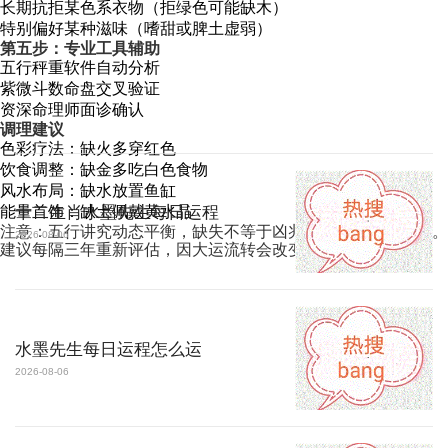
长期抗拒某色系衣物（拒绿色可能缺木）
特别偏好某种滋味（嗜甜或脾土虚弱）
第五步：专业工具辅助
五行秤重软件自动分析
紫微斗数命盘交叉验证
资深命理师面诊确认
调理建议
色彩疗法：缺火多穿红色
饮食调整：缺金多吃白色食物
风水布局：缺水放置鱼缸
能量首饰：缺土佩戴黄水晶
十二生肖水墨先生每日运程
注意：五行讲究动态平衡，缺失不等于凶兆，关键在适度调和。
2026-08-06
建议每隔三年重新评估，因大运流转会改变五行需求。
水墨先生每日运程怎么运
2026-08-06