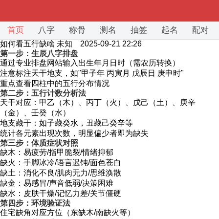
首页
八字
称骨
测名
抽签
起名
配对
如何看五行缺啥
未知 2025-09-21 22:26
第一步：生辰八字排盘
通过专业排盘网站输入出生年月日时（需农历转换）
注意标注天干地支，如"甲子年 丙寅月 戊辰日 庚申时"
重点查看四柱中的五行分布情况
第二步：五行计数分析法
天干对应：甲乙（木）、丙丁（火）、戊己（土）、庚辛
（金）、壬癸（水）
地支藏干：如子藏癸水，丑藏己癸辛等
统计各元素出现次数，明显偏少者即为缺失
第三步：体质症状对照
缺木：易疲劳/指甲脆裂/情绪抑郁
缺火：手脚冰冷/语言迟钝/面色苍白
缺土：消化不良/肌肉无力/思维涣散
缺金：易感冒/声音低弱/决策困难
缺水：皮肤干燥/记忆力差/关节僵硬
第四步：环境验证法
住宅缺角对应方位（东缺木/南缺火等）