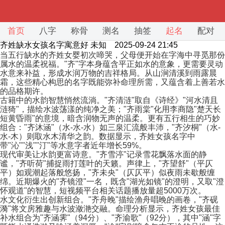
首页
八字
称骨
测名
抽签
起名
配对
齐姓缺水女孩名字寓意好
未知 2025-09-24 21:45
当五行缺水的齐姓女婴初次啼哭，父母便开始在字海中寻觅那份
属水的温柔祝福。"齐"字本身蕴含平正如水的意象，更需要灵动
水意来补益，形成水润万物的吉祥格局。从山涧清溪到雨露晨
霜，这些精心构思的名字既能弥补命理所需，又蕴含着上善若水
的品格期许。
古籍中的水韵智慧悄然流淌。"齐清涟"取自《诗经》"河水清且
涟猗"，描绘水波荡漾的纯净之美；"齐雨棠"化用李商隐"楚天长
短黄昏雨"的意境，暗含润物无声的温柔。更有五行相生的巧妙
组合："齐沐涵"（水-水-水）如三泉汇流般丰沛，"齐汐桐"（水-
水-木）则取水木清华之韵。数据显示，齐姓女孩名字中
带"沁""浅""汀"等水意字者近年增长59%。
现代审美让水韵更富诗意。"齐雪渟"记录雪花飘落水面的静
谧，"齐听荷"捕捉雨打莲叶的天籁。声律上，"齐望舒"（平仄
平）如观潮起落般悠扬，"齐未央"（仄仄平）似夜雨未歇般缠
绵。近期爆火的"齐镜澄"一名，既含"湖光如镜"的澄明，又取"澄
怀观道"的智慧，短视频平台相关话题播放量超5000万次。
水文化衍生出创新组合。"齐舟晚"描绘渔舟唱晚的画卷，"齐砚
漪"将文房雅趣与水波潋滟交融。命理分析显示，齐姓女孩最佳
补水组合为"齐涵霁"（94分）、"齐渝歌"（92分），其中"涵"字